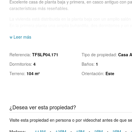
Excelente casa de planta baja y primera, en casco antiguo con pat
características más reseñables.
La vivienda está distribuida en la planta baja con un amplio saló
En la primera planta una amplia buhardilla, dos dormitorios y un v
La vivienda está cerca de todos los servicios y la zona comercial
Leer más
de la carretera nacional.
No deje perder esta oportunidad y concierte una cita con nosotro
Referencia
TFSLP04.171
Tipo de propiedad
Casa 
Dormitorios
4
Baños
1
Terreno
104 m²
Orientación
Este
¿Desea ver esta propiedad?
Visite esta propiedad en persona o por videochat antes de que s
Mañana:
11AM
•
12PM
•
1PM
•
2PM
•
3PM
•