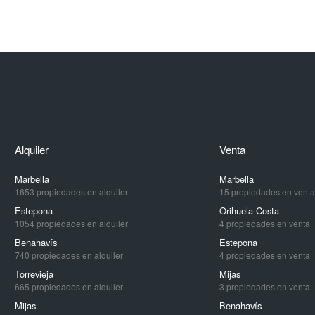
Alquiler
Venta
Marbella
Marbella
1653 propiedades en alquiler
15 propiedades en venta
Estepona
Orihuela Costa
1054 propiedades en alquiler
4 propiedades en venta
Benahavís
Estepona
740 propiedades en alquiler
4 propiedades en venta
Torrevieja
Mijas
665 propiedades en alquiler
3 propiedades en venta
Mijas
Benahavís