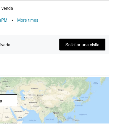
e venda
4PM
•
More times
Solicitar una visita
rivada
a