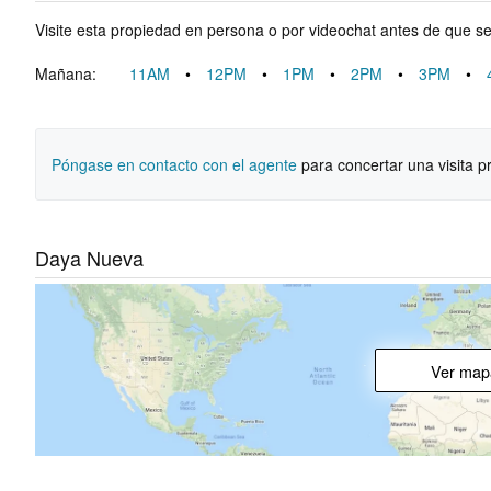
Visite esta propiedad en persona o por videochat antes de que s
Mañana:
11AM
•
12PM
•
1PM
•
2PM
•
3PM
•
Póngase en contacto con el agente
para concertar una visita p
Daya Nueva
Ver map