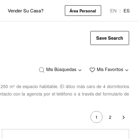
Vender Su Casa?
EN
|
ES
Área Personal
Save Search
Mis Búsquedas
Mis Favoritos
250 m² de espacio habitable. El ático más caro de 4 dormitorios
acto con la agencia por el teléfono o a través del formulario de
1
2