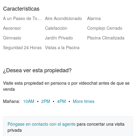
garaje privado y un amplio espacio de almacenamiento en la planta
sótano.
Características
Las instalaciones comunitarias son igualmente impresionantes, con
A un Paseo de Todos Servicios
Aire Acondicionado
Alarma
tres piscinas exteriores rodeadas de jardines maduros, una pista
Ascensor
Calefacción
Complejo Cerrado
de pádel, un gimnasio totalmente equipado con vestuarios y
Gimnasio
Jardín Privado
Piscina Climatizada
saunas, y una piscina cubierta climatizada. Esta propiedad goza de
una ubicación privilegiada en el codiciado Triángulo de Oro, a
Seguridad 24 Horas
Vistas a la Piscina
pocos pasos del pintoresco encanto andaluz de Estepona y del
exclusivo encanto de Marbella. Aquí, el famoso Puerto Banús
cautiva con sus restaurantes con estrellas Michelin, glamurosos
¿Desea ver esta propiedad?
clubes de playa y boutiques de lujo, creando un estilo de vida de
lujo inigualable.
Visite esta propiedad en persona o por videochat antes de que se
venda
Mañana:
10AM
•
2PM
•
4PM
•
More times
Póngase en contacto con el agente
para concertar una visita
privada